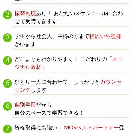
振替制度
あり！ あなたのスケジュールに合わ
せて受講できます！
学生
から
社会人、主婦
の方まで
幅広い生徒様
がいます
どこよりもわかりやすく！
こだわりの
「オリ
ジナル教材」
ひとり一人に合わせて、
しっかりと
カウンセ
リング
します
個別学習
だから
自分のペース
で学習できる！
資格取得にも強い！
MOSベストパートナー
受