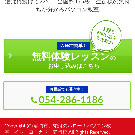
選ばれ続けて27年。全国約175校。生徒様の気持
ちが分かるパソコン教室
WEBで簡単！
無料体験レッスン
の
お申し込みはこちら
お電話でも受付中！
054-286-1186
Copyright (C) 静岡市、駿河のハロー！パソコン教
室 イトーヨーカドー静岡校 All Rights Reserved.