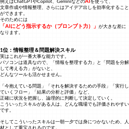
AI
例えばChatGPTやCopilot、Geminiなどの
を使って、
文章作成や情報整理、さらにはアイデア出しを効率化すること
ができます。
そのためには
「AIにどう指示するか（プロンプト力）」
が大きな差に
なります。
1位：情報整理＆問題解決スキル
実はこれが一番大事な能力です。
パソコンは道具なので、「情報を整理する力」と「問題を分解
して考える力」がないと、
どんなツールも活かせません。
「今抱えている問題」「それを解決するための手段」「実行し
ていくフロー」「結果の分析と評価」など、
正確に状況を把握し、論理的に判断して決定していく。
こういったスキルがある人は、どんな職場でも評価されやすい
です。
そしてこういったスキルは一朝一夕では身につかないため、人
材として重宝されるのです。